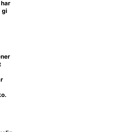
 har
 gi
ener
t
r
ko.