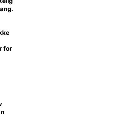
kelig
gang.
ikke
t
 for
v
an