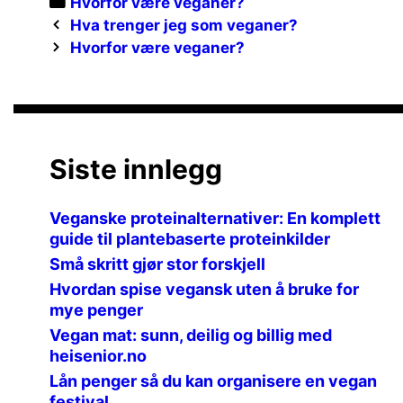
Categories
Hvorfor være veganer?
Post
Hva trenger jeg som veganer?
navigation
Hvorfor være veganer?
Siste innlegg
Veganske proteinalternativer: En komplett
guide til plantebaserte proteinkilder
Små skritt gjør stor forskjell
Hvordan spise vegansk uten å bruke for
mye penger
Vegan mat: sunn, deilig og billig med
heisenior.no
Lån penger så du kan organisere en vegan
festival