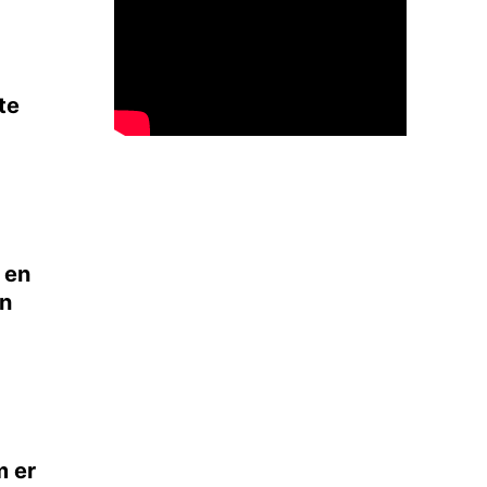
te
t en
en
m er