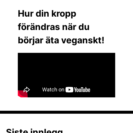
Hur din kropp
förändras när du
börjar äta veganskt!
Siste innlegg